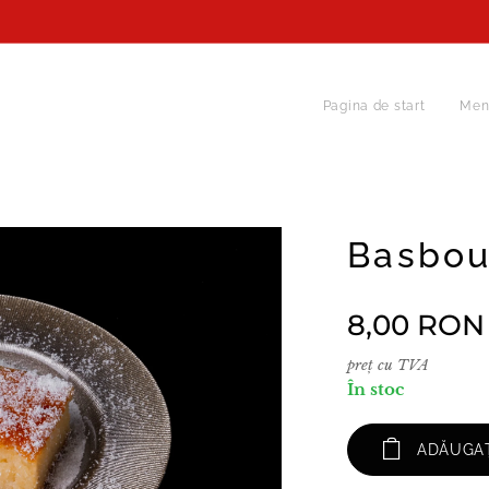
Pagina de start
Men
Basbou
8,00
RON
preț cu TVA
În stoc
ADĂUGAȚ