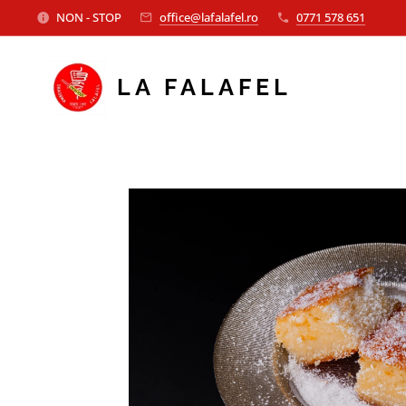
NON - STOP
office@lafalafel.ro
0771 578 651
LA FALAFEL