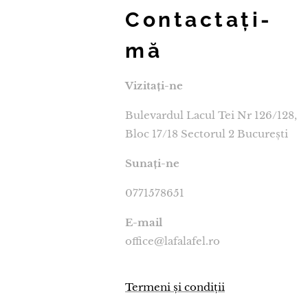
Contactați-
mă
Vizitați-ne
Bulevardul Lacul Tei Nr 126/128,
Bloc 17/18 Sectorul 2 București
Sunați-ne
0771578651
E-mail
office@lafalafel.ro
Termeni și condiții