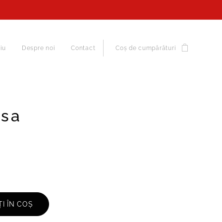
iu
Despre noi
Contact
Coș de cumpărături
sa
I ÎN COȘ