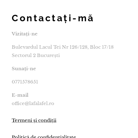
Contactați-mă
Vizitați-ne
Bulevardul Lacul Tei Nr 126/128, Bloc 17/18
Sectorul 2 București
Sunați-ne
0771578651
E-mail
office@lafalafel.ro
Termeni și condiții
Politică de confidențialitate