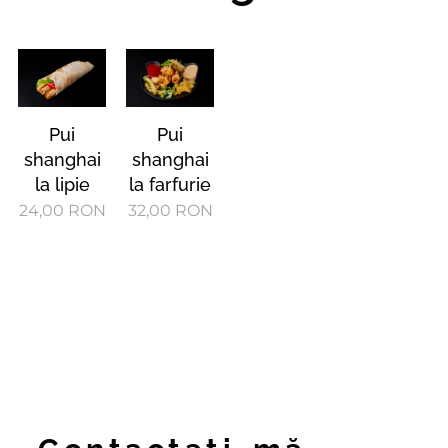
Pui
Pui
shanghai
shanghai
la lipie
la farfurie
24,00
RON
32,00
RON