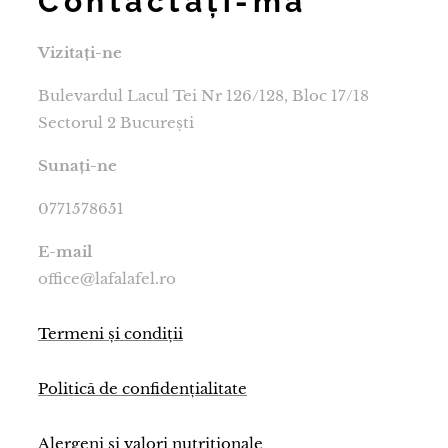
Contactați-mă
Vizitați-ne
Bulevardul Lacul Tei Nr 126/128, Bloc 17/18
Sectorul 2 București
Sunați-ne
0771578651
E-mail
office@lafalafel.ro
Termeni și condiții
Politică de confidențialitate
Alergeni și valori nutriționale